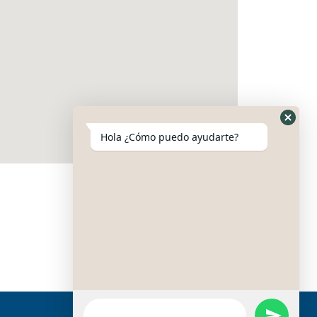
Oculta
Hola ¿Cómo puedo ayudarte?
el
formul
de
Whats
Mensaje